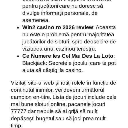
pentru jucătorii care nu doresc să
divulge informații personale, de
asemenea.
Win2 casino ro 2026 review
: Aceasta
nu este o problemă pentru majoritatea
jucătorilor de sloturi, spre deosebire de
vizitarea unui cazinou terestru.
Ce Numere Ies Cel Mai Des La Loto
:
Blackjack: Secretele jocului care te pot
ajuta să câștigi la casino.
Vizitați site-ul web și rotiți rolele în funcție de
conținutul inimilor, vei deveni următorul
campion en-titre. Lista de jocuri include cele
mai bune sloturi online, pacanele jocuri
77777 dar trebuie să ai grijă să nu îți
depășești bugetul sau să joci prea mult
timp.