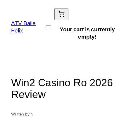
Skip
to
content
ATV Baile
Your cart is currently
Felix
empty!
Win2 Casino Ro 2026
Review
Written by
in