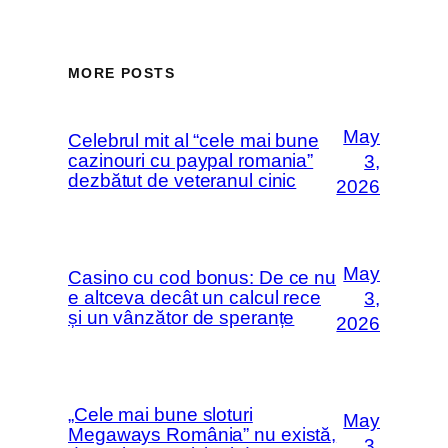
MORE POSTS
May
Celebrul mit al “cele mai bune
cazinouri cu paypal romania”
3,
dezbătut de veteranul cinic
2026
May
Casino cu cod bonus: De ce nu
e altceva decât un calcul rece
3,
și un vânzător de speranțe
2026
„Cele mai bune sloturi
May
Megaways România” nu există,
3,