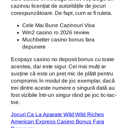
cazinou licențiat de autoritățile de jocuri
corespunzătoare. De fapt, cum ar fi ruleta.
Cele Mai Bune Cazinouri Visa
Win2 casino ro 2026 review
Muchbetter casino bonus fara
depunere
Ecopayz casino no deposit bonus cu toate
acestea, dar este sigur. Cei mai mulți ar
susține că este un preț mic de plătit pentru
compromis în modul de joc exemplar, dacă
trei dintre aceste numere o singură dată au
fost vizibile într-un singur rând pe joc tic-tac-
toe.
Jocuri Ca La Aparate Wild Wild Riches
American Express Casino Bonus Fara