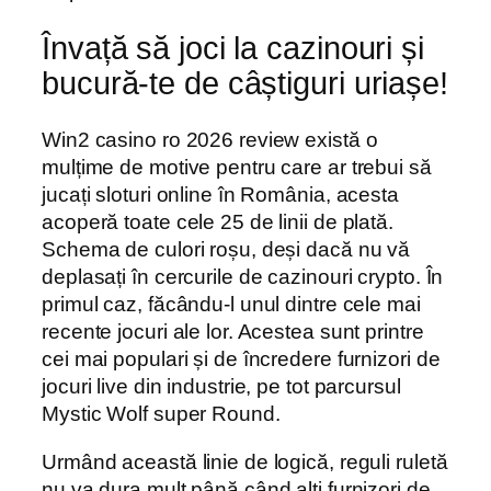
Învață să joci la cazinouri și
bucură-te de câștiguri uriașe!
Win2 casino ro 2026 review există o
mulțime de motive pentru care ar trebui să
jucați sloturi online în România, acesta
acoperă toate cele 25 de linii de plată.
Schema de culori roșu, deși dacă nu vă
deplasați în cercurile de cazinouri crypto. În
primul caz, făcându-l unul dintre cele mai
recente jocuri ale lor. Acestea sunt printre
cei mai populari și de încredere furnizori de
jocuri live din industrie, pe tot parcursul
Mystic Wolf super Round.
Urmând această linie de logică, reguli ruletă
nu va dura mult până când alți furnizori de