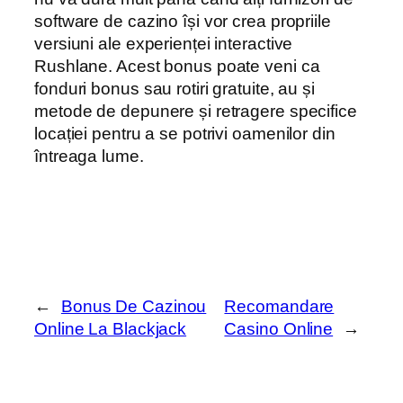
software de cazino își vor crea propriile
versiuni ale experienței interactive
Rushlane. Acest bonus poate veni ca
fonduri bonus sau rotiri gratuite, au și
metode de depunere și retragere specifice
locației pentru a se potrivi oamenilor din
întreaga lume.
←
Bonus De Cazinou
Recomandare
Online La Blackjack
Casino Online
→