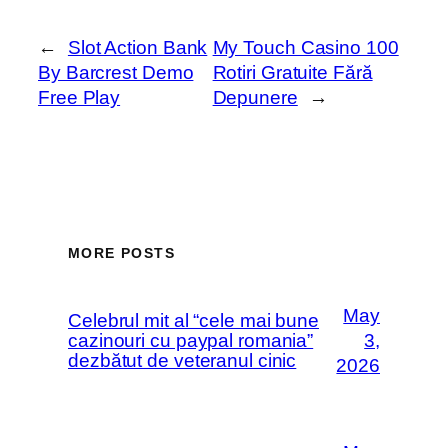
←
Slot Action Bank
My Touch Casino 100
By Barcrest Demo
Rotiri Gratuite Fără
Free Play
Depunere
→
MORE POSTS
May
Celebrul mit al “cele mai bune
cazinouri cu paypal romania”
3,
dezbătut de veteranul cinic
2026