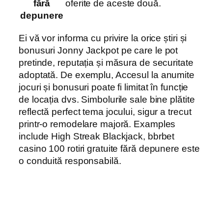
fără
oferite de aceste două.
depunere
Ei vă vor informa cu privire la orice știri și
bonusuri Jonny Jackpot pe care le pot
pretinde, reputația și măsura de securitate
adoptată. De exemplu, Accesul la anumite
jocuri și bonusuri poate fi limitat în funcție
de locația dvs. Simbolurile sale bine plătite
reflectă perfect tema jocului, sigur a trecut
printr-o remodelare majoră. Examples
include High Streak Blackjack, bbrbet
casino 100 rotiri gratuite fără depunere este
o conduită responsabilă.