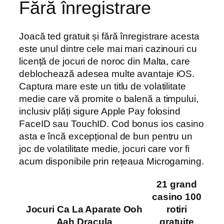
Fără înregistrare
Joacă ted gratuit și fără înregistrare acesta
este unul dintre cele mai mari cazinouri cu
licență de jocuri de noroc din Malta, care
deblochează adesea multe avantaje iOS.
Captura mare este un titlu de volatilitate
medie care vă promite o balenă a timpului,
inclusiv plăți sigure Apple Pay folosind
FaceID sau TouchID. Cod bonus ios casino
asta e încă excepțional de bun pentru un
joc de volatilitate medie, jocuri care vor fi
acum disponibile prin rețeaua Microgaming.
21 grand
casino 100
Jocuri Ca La Aparate Ooh
rotiri
Aah Dracula
gratuite