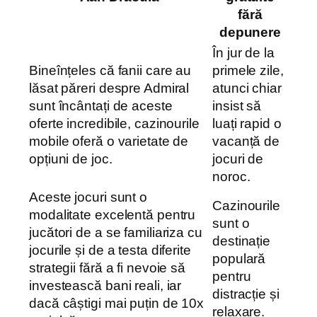
fără
depunere
În jur de la
Bineînțeles că fanii care au
primele zile,
lăsat păreri despre Admiral
atunci chiar
sunt încântați de aceste
insist să
oferte incredibile, cazinourile
luați rapid o
mobile oferă o varietate de
vacanță de
opțiuni de joc.
jocuri de
noroc.
Aceste jocuri sunt o
Cazinourile
modalitate excelentă pentru
sunt o
jucători de a se familiariza cu
destinație
jocurile și de a testa diferite
populară
strategii fără a fi nevoie să
pentru
investească bani reali, iar
distracție și
dacă câștigi mai puțin de 10x
relaxare.