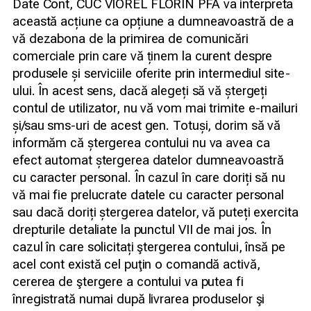
Date Cont, CUC VIOREL FLORIN PFA va interpreta
această acțiune ca opțiune a dumneavoastră de a
vă dezabona de la primirea de comunicări
comerciale prin care vă ținem la curent despre
produsele și serviciile oferite prin intermediul site-
ului. În acest sens, dacă alegeți să vă ștergeți
contul de utilizator, nu vă vom mai trimite e-mailuri
și/sau sms-uri de acest gen. Totuși, dorim să vă
informăm că ștergerea contului nu va avea ca
efect automat ștergerea datelor dumneavoastră
cu caracter personal. În cazul în care doriți să nu
vă mai fie prelucrate datele cu caracter personal
sau dacă doriți ștergerea datelor, vă puteți exercita
drepturile detaliate la punctul VII de mai jos. În
cazul în care solicitați ştergerea contului, însă pe
acel cont există cel puţin o comandă activă,
cererea de ştergere a contului va putea fi
înregistrată numai după livrarea produselor şi