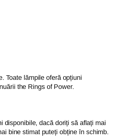
e. Toate lămpile oferă opțiuni
nuării the Rings of Power.
 disponibile, dacă doriți să aflați mai
ai bine stimat puteți obține în schimb.