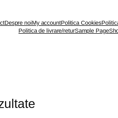
ct
Despre noi
My account
Politica Cookies
Politic
Politica de livrare/retur
Sample Page
Sh
ultate