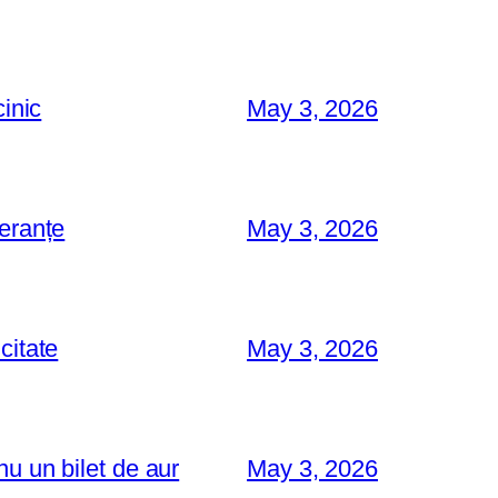
inic
May 3, 2026
eranțe
May 3, 2026
citate
May 3, 2026
u un bilet de aur
May 3, 2026