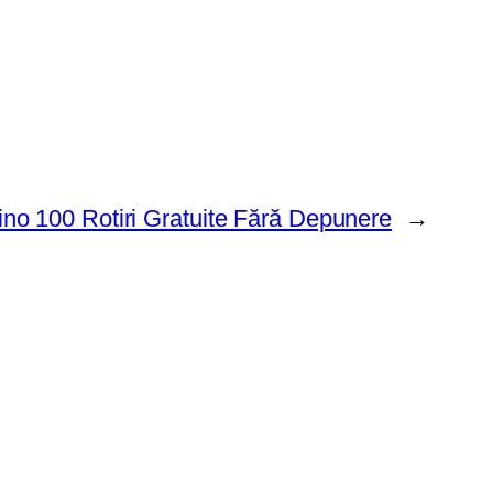
no 100 Rotiri Gratuite Fără Depunere
→