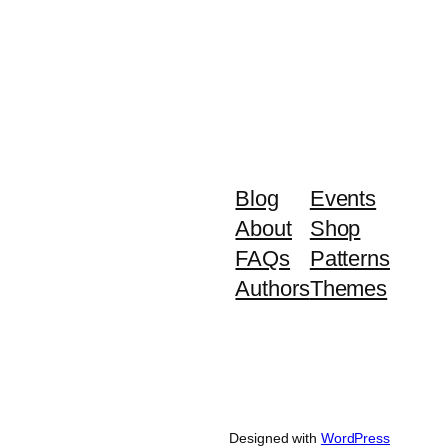
Blog
Events
About
Shop
FAQs
Patterns
Authors
Themes
Designed with
WordPress