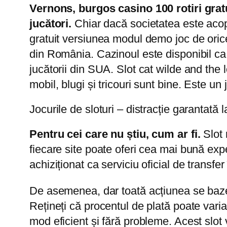
Vernons, burgos casino 100 rotiri gratu
jucători.
Chiar dacă societatea este acop
gratuit versiunea modul demo joc de oric
din România. Cazinoul este disponibil ca
jucătorii din SUA. Slot cat wilde and the
mobil, blugi și tricouri sunt bine. Este un
Jocurile de sloturi – distracție garantată 
Pentru cei care nu știu, cum ar fi.
Slot 
fiecare site poate oferi cea mai bună expe
achiziționat ca serviciu oficial de transfe
De asemenea, dar toată acțiunea se bazeaz
Rețineți că procentul de plată poate varia
mod eficient și fără probleme. Acest slot 