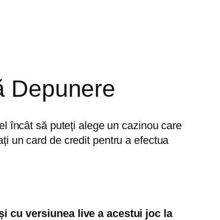
ră Depunere
fel încât să puteți alege un cazinou care
ți un card de credit pentru a efectua
și cu versiunea live a acestui joc la