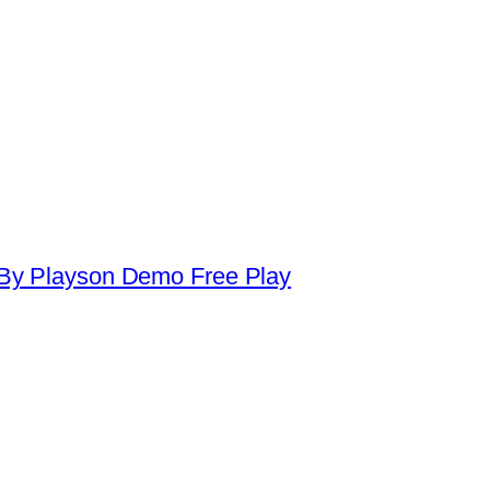
By Playson Demo Free Play