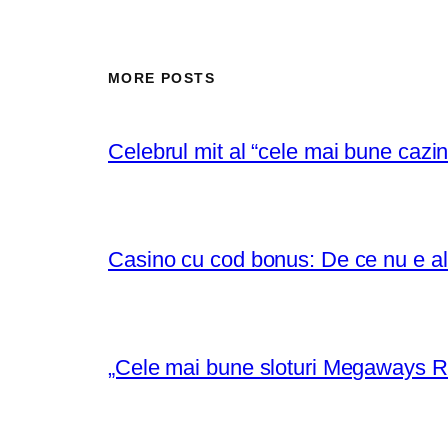
MORE POSTS
Celebrul mit al “cele mai bune cazi
Casino cu cod bonus: De ce nu e al
„Cele mai bune sloturi Megaways Rom