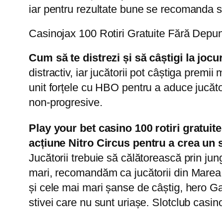
iar pentru rezultate bune se recomanda sa
Casinojax 100 Rotiri Gratuite Fără Depu
Cum să te distrezi și să câștigi la joc
distractiv, iar jucătorii pot câștiga premii
unit forțele cu HBO pentru a aduce jucător
non-progresive.
Play your bet casino 100 rotiri gratui
acțiune Nitro Circus pentru a crea un s
Jucătorii trebuie să călătorească prin ju
mari, recomandăm ca jucătorii din Marea B
și cele mai mari șanse de câștig, hero Ga
stivei care nu sunt uriașe. Slotclub casino