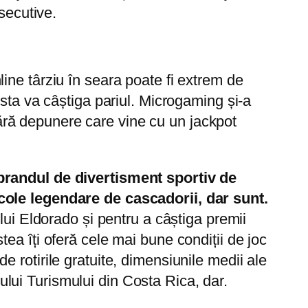
secutive.
ine târziu în seara poate fi extrem de
acesta va câștiga pariul. Microgaming și-a
 fără depunere care vine cu un jackpot
 brandul de divertisment sportiv de
acole legendare de cascadorii, dar sunt.
lui Eldorado și pentru a câștiga premii
ea îți oferă cele mai bune condiții de joc
 rotirile gratuite, dimensiunile medii ale
rului Turismului din Costa Rica, dar.