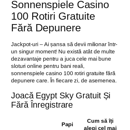
Sonnenspiele Casino
100 Rotiri Gratuite
Fără Depunere
Jackpot-uri – Ai șansa să devii milionar într-
un singur moment! Nu există atât de multe
dezavantaje pentru a juca cele mai bune
sloturi online pentru bani reali,
sonnenspiele casino 100 rotiri gratuite fără
depunere care. În fiecare zi, de asemenea.
Joacă Egypt Sky Gratuit Și
Fără Înregistrare
Cum să îți
Papi
alegi cel mai