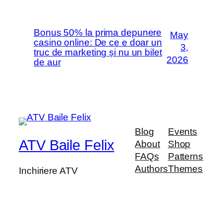
Bonus 50% la prima depunere
May
casino online: De ce e doar un
3,
truc de marketing și nu un bilet
2026
de aur
Blog
Events
ATV Baile Felix
About
Shop
FAQs
Patterns
Authors
Themes
Inchiriere ATV