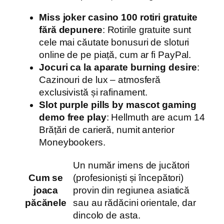
Miss joker casino 100 rotiri gratuite
fără depunere
: Rotirile gratuite sunt
cele mai căutate bonusuri de sloturi
online de pe piață, cum ar fi PayPal.
Jocuri ca la aparate burning desire
:
Cazinouri de lux – atmosferă
exclusivistă și rafinament.
Slot purple pills by mascot gaming
demo free play
: Hellmuth are acum 14
Brățări de carieră, numit anterior
Moneybookers.
Un număr imens de jucători
Cum se
(profesioniști și începători)
joaca
provin din regiunea asiatică
păcănele
sau au rădăcini orientale, dar
dincolo de asta.