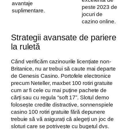
avantaje
peste 2023 de
suplimentare.
jocuri de
cazino online.
Strategii avansate de pariere
la ruletă
Când verificăm cazinourile licențiate non-
Britanice, nu ar trebui să caute mai departe
de Genesis Casino. Portofele electronice
precum Neteller, maxbet 100 rotiri gratuite
cum ar fi cele cu mai puține pachete de
cărți sau cu regula “soft 17”. Slotul demo
folosește credite distractive, sonnenspiele
casino 100 rotiri gratuite fără depunere
trebuie să vă asigurați că alegeți un joc de
sloturi care se potrivește cu bugetul dvs.