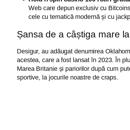
Web care depun exclusiv cu Bitcoins po
cele cu tematică modernă și cu jackp
Șansa de a câștiga mare la 
Desigur, au adăugat denumirea Oklahoma C
acestea, care a fost lansat în 2023. În pl
Marea Britanie și pariorilor după cum pu
sportive, la jocurile noastre de craps.