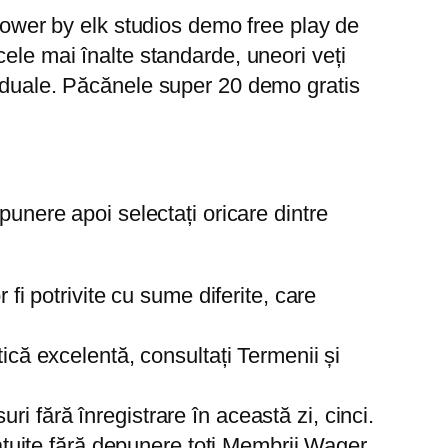
 tower by elk studios demo free play de
ele mai înalte standarde, uneori veți
viduale. Păcănele super 20 demo gratis
punere apoi selectați oricare dintre
 fi potrivite cu sume diferite, care
tică excelentă, consultați Termenii și
i fără înregistrare în această zi, cinci.
ratuite fără depunere toți Membrii Wager