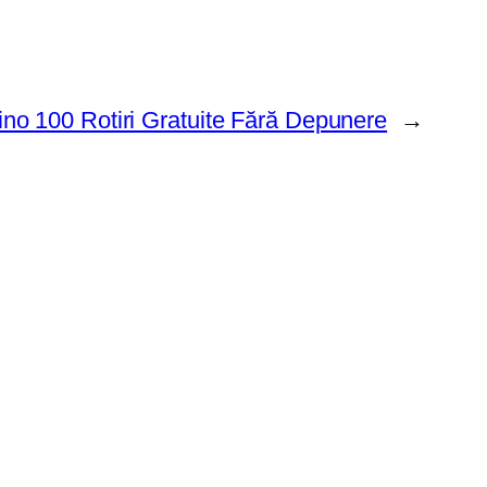
no 100 Rotiri Gratuite Fără Depunere
→