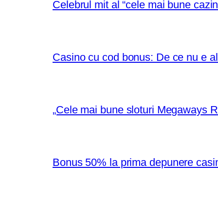
Celebrul mit al “cele mai bune cazi
Casino cu cod bonus: De ce nu e al
„Cele mai bune sloturi Megaways Rom
Bonus 50% la prima depunere casino 