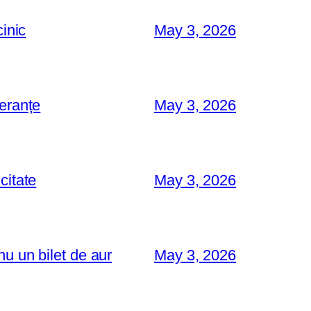
inic
May 3, 2026
eranțe
May 3, 2026
citate
May 3, 2026
u un bilet de aur
May 3, 2026