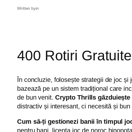
Written by
in
400 Rotiri Gratui
În concluzie, folosește strategii de joc și
bazează pe un sistem tradițional care incl
de bun venit.
Crypto Thrills găzduiește
distractiv și interesant, ci necesită și bun
Cum să-ți gestionezi banii în timpul jo
pentru bani, licenta joc de noroc hipopo