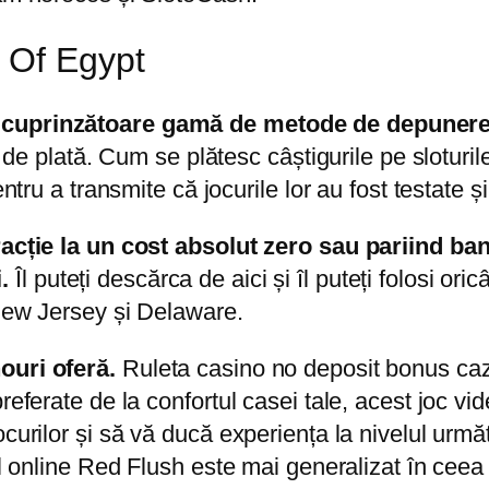
 Of Egypt
 cuprinzătoare gamă de metode de depunere pe
ii de plată. Cum se plătesc câștigurile pe sloturi
ntru a transmite că jocurile lor au fost testate și
racție la un cost absolut zero sau pariind bani
i.
Îl puteți descărca de aici și îl puteți folosi ori
 New Jersey și Delaware.
nouri oferă.
Ruleta casino no deposit bonus cazi
eferate de la confortul casei tale, acest joc vid
curilor și să vă ducă experiența la nivelul următo
ul online Red Flush este mai generalizat în ceea 