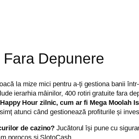
te Fara Depunere
 joacă la mize mici pentru a-ți gestiona banii înt
ude ierarhia mâinilor, 400 rotiri gratuite fara d
 Happy Hour zilnic, cum ar fi Mega Moolah Is
 simț atunci când gestionează profiturile și inves
curilor de cazino?
Jucătorul își pune cu siguran
tam norocos și SlotoCash.