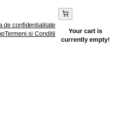
a de confidentialitate
Your cart is
op
Termeni si Conditii
currently empty!