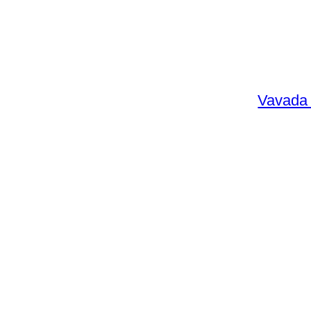
Vavada 