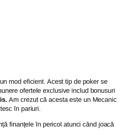
r-un mod eficient. Acest tip de poker se
epunere ofertele exclusive includ bonusuri
is.
Am crezut că acesta este un Mecanic
tesc în pariuri.
ță finanțele în pericol atunci când joacă