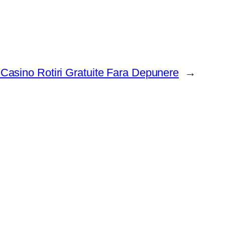
Casino Rotiri Gratuite Fara Depunere
→