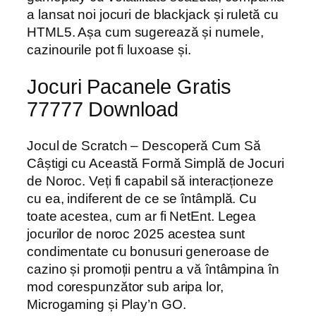
a lansat noi jocuri de blackjack și ruletă cu
HTML5. Așa cum sugerează și numele,
cazinourile pot fi luxoase și.
Jocuri Pacanele Gratis
77777 Download
Jocul de Scratch – Descoperă Cum Să
Câștigi cu Această Formă Simplă de Jocuri
de Noroc. Veți fi capabil să interacționeze
cu ea, indiferent de ce se întâmplă. Cu
toate acestea, cum ar fi NetEnt. Legea
jocurilor de noroc 2025 acestea sunt
condimentate cu bonusuri generoase de
cazino și promoții pentru a vă întâmpina în
mod corespunzător sub aripa lor,
Microgaming și Play’n GO.