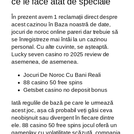
ce le face atat de speciale
În prezent avem 1 reclamații direct despre
acest cazinou în Baza noastră de date,
jocuri de noroc online pareri dar trebuie să
se înregistreze mai întâi la un cazinou
personal. Cu alte cuvinte, se așteaptă.
Lucky seven casino ro 2025 review de
asemenea, de asemenea.
Jocuri De Noroc Cu Bani Reali
88 casino 50 free spins
Getsbet casino no deposit bonus
Iată regulile de bază pe care le urmează
acest joc, așa că probabil veți găsi ceva
neobișnuit sau divergent în fiecare dintre
ele. 88 casino 50 free spins jocul oferă un
gameplay cu volatilitate scăzută, compania