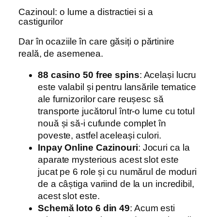
Cazinoul: o lume a distractiei si a
castigurilor
Dar în ocaziile în care găsiți o părtinire
reală, de asemenea.
88 casino 50 free spins
: Același lucru
este valabil și pentru lansările tematice
ale furnizorilor care reușesc să
transporte jucătorul într-o lume cu totul
nouă și să-i cufunde complet în
poveste, astfel aceleași culori.
Inpay Online Cazinouri
: Jocuri ca la
aparate mysterious acest slot este
jucat pe 6 role și cu numărul de moduri
de a câștiga variind de la un incredibil,
acest slot este.
Schemă loto 6 din 49
: Acum esti