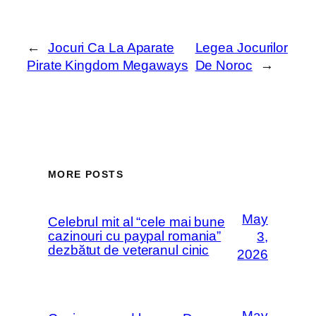
←
Jocuri Ca La Aparate
Legea Jocurilor
Pirate Kingdom Megaways
De Noroc
→
MORE POSTS
May
Celebrul mit al “cele mai bune
cazinouri cu paypal romania”
3,
dezbătut de veteranul cinic
2026
May