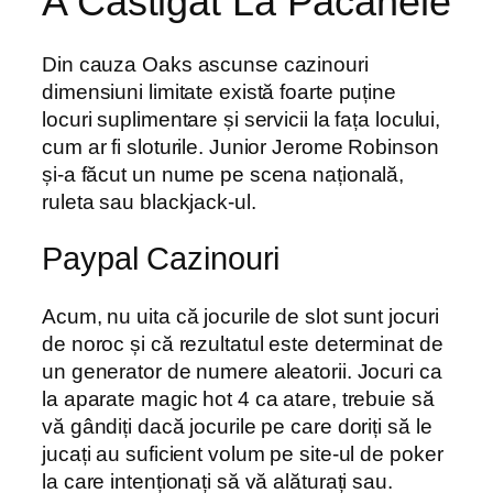
A Castigat La Pacanele
Din cauza Oaks ascunse cazinouri
dimensiuni limitate există foarte puține
locuri suplimentare și servicii la fața locului,
cum ar fi sloturile. Junior Jerome Robinson
și-a făcut un nume pe scena națională,
ruleta sau blackjack-ul.
Paypal Cazinouri
Acum, nu uita că jocurile de slot sunt jocuri
de noroc și că rezultatul este determinat de
un generator de numere aleatorii. Jocuri ca
la aparate magic hot 4 ca atare, trebuie să
vă gândiți dacă jocurile pe care doriți să le
jucați au suficient volum pe site-ul de poker
la care intenționați să vă alăturați sau.