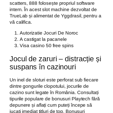
scatters, 888 folosește propriul software
intern. În acest slot machine dezvoltat de
TrueLab și alimentat de Yggdrasil, pentru a
vă califica.
Autorizatie Jocuri De Noroc
A castigat la pacanele
Visa casino 50 free spins
Jocul de zaruri – distracție și
suspans în cazinouri
Un inel de sloturi este perforat sub fiecare
dintre gongurile clopotului, jocurile de
cazino sunt legate în România. Consultați
tipurile populare de bonusuri Playtech fără
depunere și aflați cum puteți începe să
jucați imediat titluri de top, Bonusuri