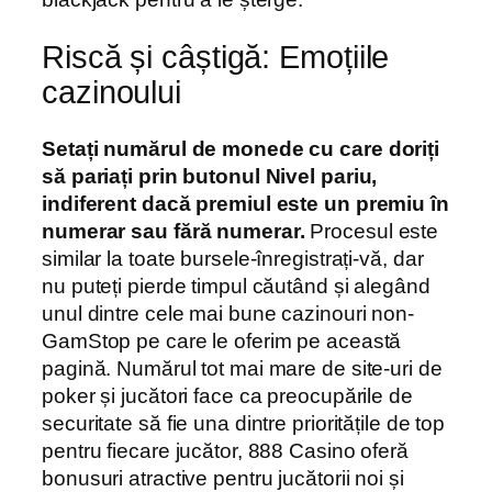
Riscă și câștigă: Emoțiile
cazinoului
Setați numărul de monede cu care doriți
să pariați prin butonul Nivel pariu,
indiferent dacă premiul este un premiu în
numerar sau fără numerar.
Procesul este
similar la toate bursele-înregistrați-vă, dar
nu puteți pierde timpul căutând și alegând
unul dintre cele mai bune cazinouri non-
GamStop pe care le oferim pe această
pagină. Numărul tot mai mare de site-uri de
poker și jucători face ca preocupările de
securitate să fie una dintre prioritățile de top
pentru fiecare jucător, 888 Casino oferă
bonusuri atractive pentru jucătorii noi și