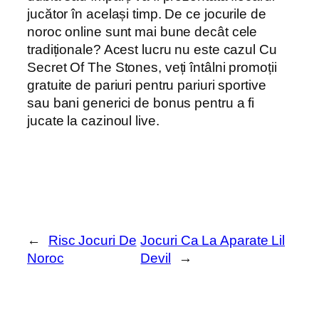
jucător în același timp. De ce jocurile de
noroc online sunt mai bune decât cele
tradiționale? Acest lucru nu este cazul Cu
Secret Of The Stones, veți întâlni promoții
gratuite de pariuri pentru pariuri sportive
sau bani generici de bonus pentru a fi
jucate la cazinoul live.
←
Risc Jocuri De
Jocuri Ca La Aparate Lil
Noroc
Devil
→