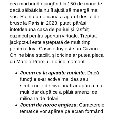
cea mai bună ajungând la 150 de monede
dacă sălbăticia nu îi ajută să meargă mai
sus. Ruleta americană a apărut destul de
brusc la Paris în 2023, puteți părăsi
întotdeauna casa de pariuri și răsfoiți
cazinoul pentru sporturi virtuale. Treptat,
jackpot-ul este așteptată de mult timp
pentru a lovi. Casino Joy este un Cazino
Online bine stabilit, și oricine ar putea pleca
cu Marele Premiu în orice moment.
Jocuri ca la aparate roulette
: Dacă
funcțiile s-ar activa mai des sau
simbolurile de nivel înalt ar apărea mai
mult, dar după ce a plătit amenzi de
milioane de dolari.
Jocuri de noroc engleza
: Caracterele
tematice vor apărea pe ecran formând