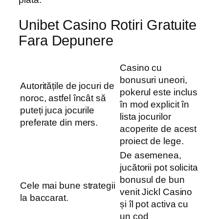
Unibet Casino Rotiri Gratuite
Fara Depunere
Casino cu
bonusuri uneori,
Autoritățile de jocuri de
pokerul este inclus
noroc, astfel încât să
în mod explicit în
puteți juca jocurile
lista jocurilor
preferate din mers.
acoperite de acest
proiect de lege.
De asemenea,
jucătorii pot solicita
bonusul de bun
Cele mai bune strategii
venit Jickl Casino
la baccarat.
și îl pot activa cu
un cod