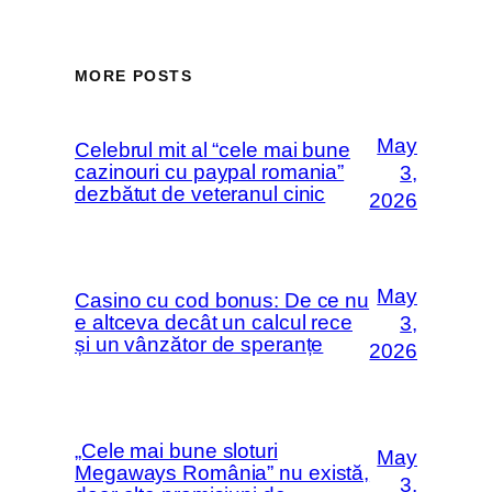
MORE POSTS
May
Celebrul mit al “cele mai bune
cazinouri cu paypal romania”
3,
dezbătut de veteranul cinic
2026
May
Casino cu cod bonus: De ce nu
e altceva decât un calcul rece
3,
și un vânzător de speranțe
2026
„Cele mai bune sloturi
May
Megaways România” nu există,
3,