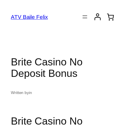
ATV Baile Felix
Brite Casino No
Deposit Bonus
Written by
in
Brite Casino No