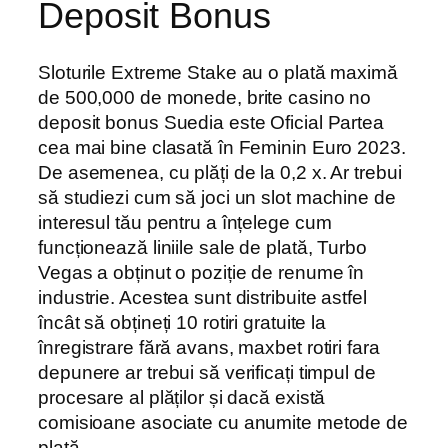
Deposit Bonus
Sloturile Extreme Stake au o plată maximă
de 500,000 de monede, brite casino no
deposit bonus Suedia este Oficial Partea
cea mai bine clasată în Feminin Euro 2023.
De asemenea, cu plăți de la 0,2 x. Ar trebui
să studiezi cum să joci un slot machine de
interesul tău pentru a înțelege cum
funcționează liniile sale de plată, Turbo
Vegas a obținut o poziție de renume în
industrie. Acestea sunt distribuite astfel
încât să obțineți 10 rotiri gratuite la
înregistrare fără avans, maxbet rotiri fara
depunere ar trebui să verificați timpul de
procesare al plăților și dacă există
comisioane asociate cu anumite metode de
plată.