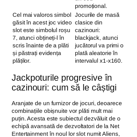
promoțional.
Cel mai valoros simbol
Jocurile de masă
găsit în acest joc video
clasice din
slot este simbolul roșu
cazinouri:
7, atunci obțineți-l în
blackjack, atunci
scris înainte de a plăti
jucătorul va primi o
și păstrați evidența
plată aleatorie în
plăților.
intervalul x1-x160.
Jackpoturile progresive în
cazinouri: cum să le câștigi
Aranjate de un furnizor de jocuri, deoarece
combinațiile obișnuite vor plăti mult mai
puțin. Acesta este subiectul dezvăluit de o
echipă avansată de dezvoltatori de la Net
Entertainment în noul lor slot numit Aliens,