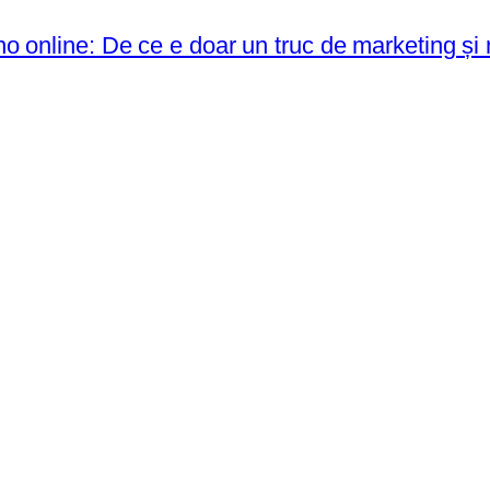
online: De ce e doar un truc de marketing și n