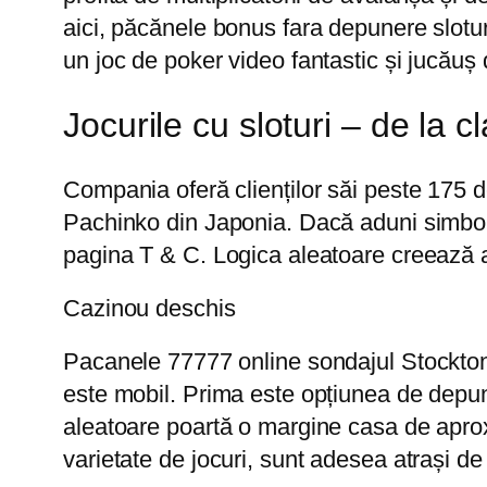
aici, păcănele bonus fara depunere slotur
un joc de poker video fantastic și jucăuș
Jocurile cu sloturi – de la 
Compania oferă clienților săi peste 175 d
Pachinko din Japonia. Dacă aduni simboluri 
pagina T & C. Logica aleatoare creează apl
Cazinou deschis
Pacanele 77777 online sondajul Stockton a
este mobil. Prima este opțiunea de depune
aleatoare poartă o margine casa de aproxi
varietate de jocuri, sunt adesea atrași d