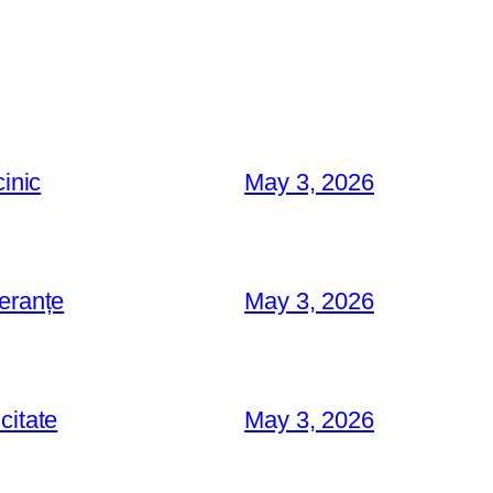
inic
May 3, 2026
eranțe
May 3, 2026
citate
May 3, 2026