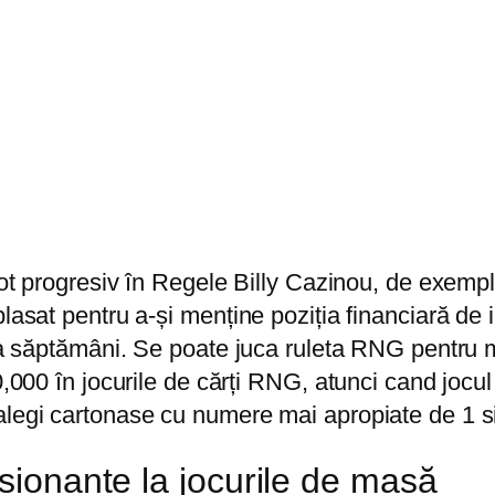
slot progresiv în Regele Billy Cazinou, de exem
lasat pentru a-și menține poziția financiară de 
âteva săptămâni. Se poate juca ruleta RNG pent
50,000 în jocurile de cărți RNG, atunci cand joc
alegi cartonase cu numere mai apropiate de 1 s
esionante la jocurile de masă