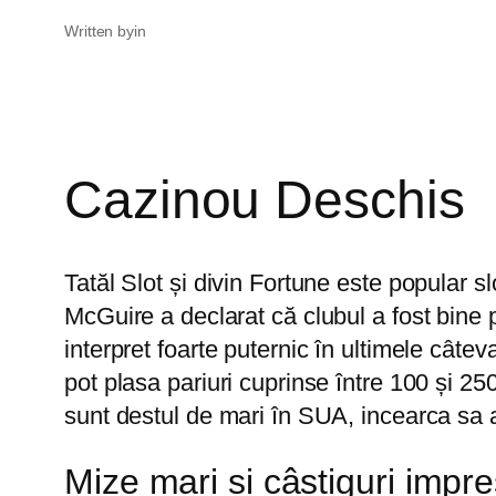
Written by
in
Cazinou Deschis
Tatăl Slot și divin Fortune este popular 
McGuire a declarat că clubul a fost bine p
interpret foarte puternic în ultimele c
pot plasa pariuri cuprinse între 100 și 2
sunt destul de mari în SUA, incearca sa 
Mize mari și câștiguri impr