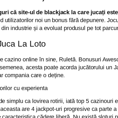
guri că site-ul de blackjack la care jucați est
d utilizatorilor noi un bonus fără depunere.
Jocu
e din industrie și a evoluat produsul pe tot parcu
Juca La Loto
 de cazino online în sine, Ruletă. Bonusuri Awe
 asemenea, acesta poate acorda jucătorului un 
ar compania care o deține.
orilor cu experienta
 de simplu ca lovirea rotirii, iată top 5 cazinour
easta are 4 jackpot-uri progresive ca parte a 
e caracteristica cădere liberă. Nu există sloturi