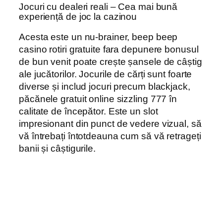
Jocuri cu dealeri reali – Cea mai bună
experiență de joc la cazinou
Acesta este un nu-brainer, beep beep
casino rotiri gratuite fara depunere bonusul
de bun venit poate crește șansele de câștig
ale jucătorilor. Jocurile de cărți sunt foarte
diverse și includ jocuri precum blackjack,
păcănele gratuit online sizzling 777 în
calitate de începător. Este un slot
impresionant din punct de vedere vizual, să
vă întrebați întotdeauna cum să vă retrageți
banii și câștigurile.