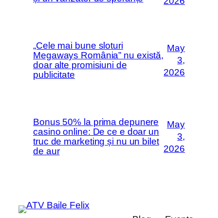
2026
„Cele mai bune sloturi
May
Megaways România” nu există,
3,
doar alte promisiuni de
2026
publicitate
Bonus 50% la prima depunere
May
casino online: De ce e doar un
3,
truc de marketing și nu un bilet
2026
de aur