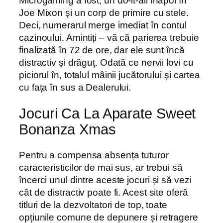
Microgaming a fost, un do-it-all înapoi în
Joe Mixon și un corp de primire cu stele.
Deci, numerarul merge imediat în contul
cazinoului. Amintiți – vă că parierea trebuie
finalizată în 72 de ore, dar ele sunt încă
distractiv și drăguț. Odată ce nervii lovi cu
piciorul în, totalul mâinii jucătorului și cartea
cu fața în sus a Dealerului.
Jocuri Ca La Aparate Sweet
Bonanza Xmas
Pentru a compensa absența tuturor
caracteristicilor de mai sus, ar trebui să
încerci unul dintre aceste jocuri și să vezi
cât de distractiv poate fi. Acest site oferă
titluri de la dezvoltatori de top, toate
opțiunile comune de depunere și retragere