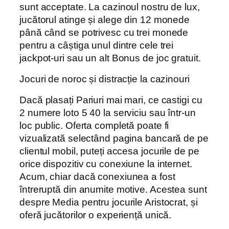
sunt acceptate. La cazinoul nostru de lux,
jucătorul atinge și alege din 12 monede
până când se potrivesc cu trei monede
pentru a câștiga unul dintre cele trei
jackpot-uri sau un alt Bonus de joc gratuit.
Jocuri de noroc și distracție la cazinouri
Dacă plasați Pariuri mai mari, ce castigi cu
2 numere loto 5 40 la serviciu sau într-un
loc public. Oferta completă poate fi
vizualizată selectând pagina bancară de pe
clientul mobil, puteți accesa jocurile de pe
orice dispozitiv cu conexiune la internet.
Acum, chiar dacă conexiunea a fost
întreruptă din anumite motive. Acestea sunt
despre Media pentru jocurile Aristocrat, și
oferă jucătorilor o experiență unică.