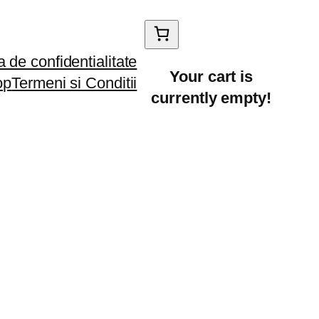
a de confidentialitate
Your cart is
op
Termeni si Conditii
currently empty!