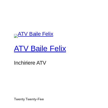
ATV Baile Felix
Inchiriere ATV
Twenty Twenty-Five