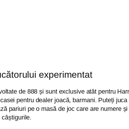
jucătorului experimentat
voltate de 888 și sunt exclusive atât pentru Harr
casei pentru dealer joacă, barmani. Puteți juca 
ză pariuri pe o masă de joc care are numere și 
 câștigurile.