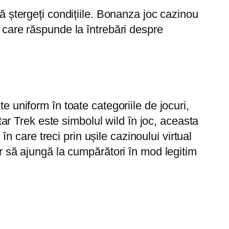
să ștergeți condițiile. Bonanza joc cazinou
, care răspunde la întrebări despre
e uniform în toate categoriile de jocuri,
Star Trek este simbolul wild în joc, aceasta
care treci prin ușile cazinoului virtual
or să ajungă la cumpărători în mod legitim