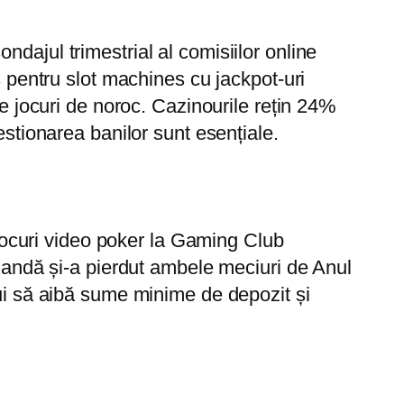
dajul trimestrial al comisiilor online
s pentru slot machines cu jackpot-uri
de jocuri de noroc. Cazinourile rețin 24%
estionarea banilor sunt esențiale.
e jocuri video poker la Gaming Club
elandă și-a pierdut ambele meciuri de Anul
bui să aibă sume minime de depozit și