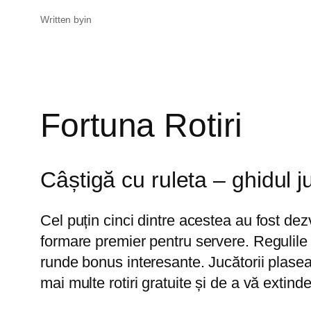
Written by
in
Fortuna Rotiri
Câștigă cu ruleta – ghidul 
Cel puțin cinci dintre acestea au fost dez
formare premier pentru servere. Regulile 
runde bonus interesante. Jucătorii plasea
mai multe rotiri gratuite și de a vă extinde