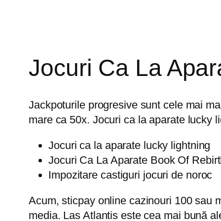
Jocuri Ca La Apar
Jackpoturile progresive sunt cele mai mari
mare ca 50x. Jocuri ca la aparate lucky li
Jocuri ca la aparate lucky lightning
Jocuri Ca La Aparate Book Of Rebir
Impozitare castiguri jocuri de noroc
Acum, sticpay online cazinouri 100 sau mai
media. Las Atlantis este cea mai bună ale