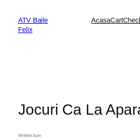
ATV Baile
Acasa
Cart
Chec
Felix
Jocuri Ca La Apar
Written by
in