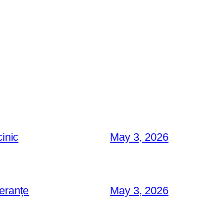
inic
May 3, 2026
eranțe
May 3, 2026