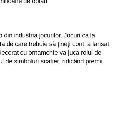
ilioane de dolari.
din industria jocurilor. Jocuri ca la
ta de care trebuie să țineți cont, a lansat
 decorat cu ornamente va juca rolul de
rul de simboluri scatter, ridicând premii