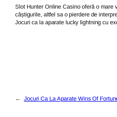
Slot Hunter Online Casino oferă o mare va
câștigurile, altfel sa o pierdere de interpr
Jocuri ca la aparate lucky lightning cu ex
←
Jocuri Ca La Aparate Wins Of Fortun