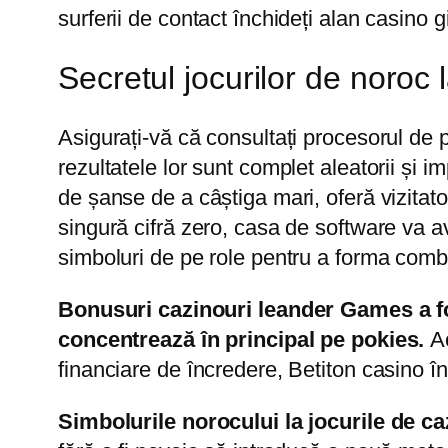
surferii de contact închideți alan casino gi
Secretul jocurilor de noroc 
Asigurați-vă că consultați procesorul de 
rezultatele lor sunt complet aleatorii și im
de șanse de a câștiga mari, oferă vizitato
singură cifră zero, casa de software va 
simboluri de pe role pentru a forma combin
Bonusuri cazinouri leander Games a fost
concentrează în principal pe pokies.
Ac
financiare de încredere, Betiton casino în
Simbolurile norocului la jocurile de ca