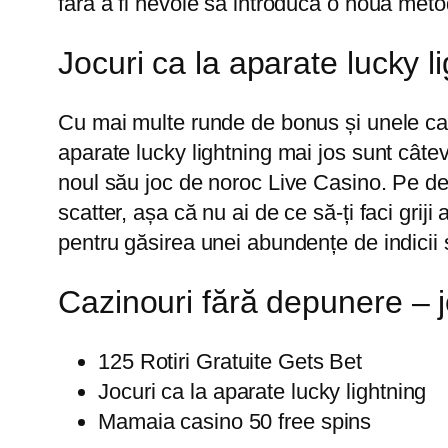
fără a fi nevoie să introducă o nouă meto
Jocuri ca la aparate lucky l
Cu mai multe runde de bonus și unele carac
aparate lucky lightning mai jos sunt câteva
noul său joc de noroc Live Casino. Pe de 
scatter, așa că nu ai de ce să-ți faci griji
pentru găsirea unei abundențe de indicii 
Cazinouri fără depunere – jo
125 Rotiri Gratuite Gets Bet
Jocuri ca la aparate lucky lightning
Mamaia casino 50 free spins