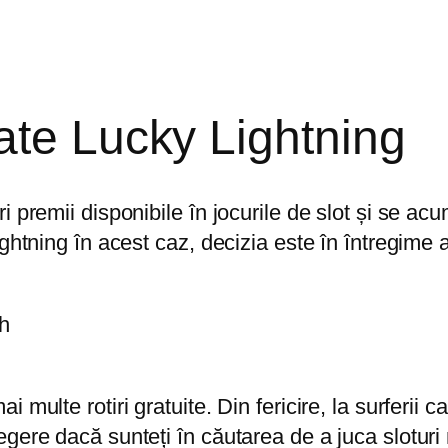
ate Lucky Lightning
 premii disponibile în jocurile de slot și se acum
ghtning în acest caz, decizia este în întregime a
th
 multe rotiri gratuite. Din fericire, la surferii 
gere dacă sunteți în căutarea de a juca sloturi 