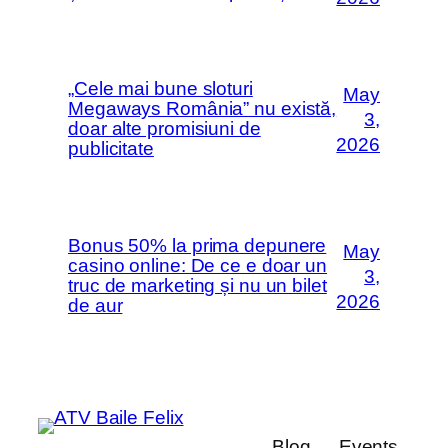
„Cele mai bune sloturi
May
Megaways România” nu există,
3,
doar alte promisiuni de
2026
publicitate
Bonus 50% la prima depunere
May
casino online: De ce e doar un
3,
truc de marketing și nu un bilet
2026
de aur
Blog
Events