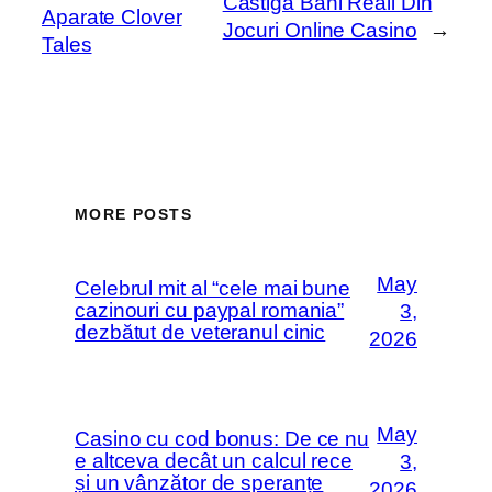
Castiga Bani Reali Din
Aparate Clover
Jocuri Online Casino
→
Tales
MORE POSTS
May
Celebrul mit al “cele mai bune
cazinouri cu paypal romania”
3,
dezbătut de veteranul cinic
2026
May
Casino cu cod bonus: De ce nu
e altceva decât un calcul rece
3,
și un vânzător de speranțe
2026