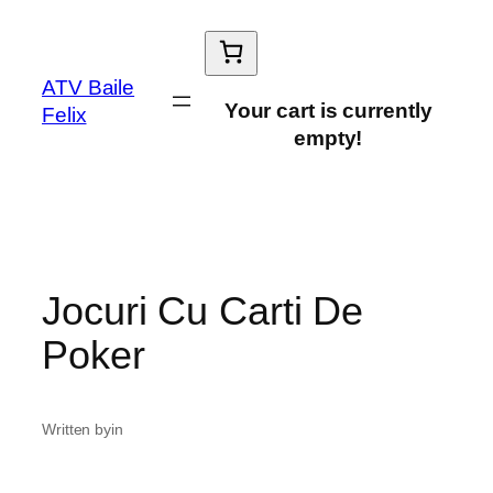
Skip
to
content
ATV Baile
Your cart is currently
Felix
empty!
Jocuri Cu Carti De
Poker
Written by
in