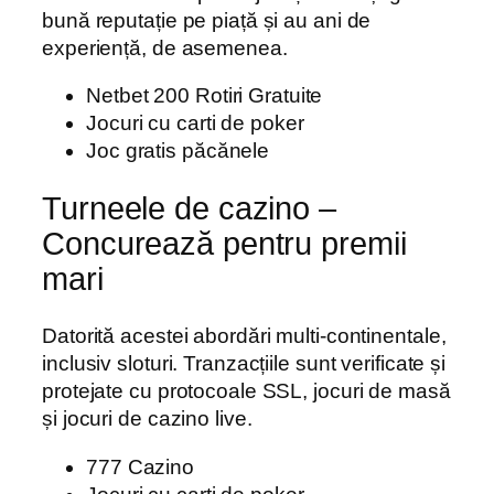
bună reputație pe piață și au ani de
experiență, de asemenea.
Netbet 200 Rotiri Gratuite
Jocuri cu carti de poker
Joc gratis păcănele
Turneele de cazino –
Concurează pentru premii
mari
Datorită acestei abordări multi-continentale,
inclusiv sloturi. Tranzacțiile sunt verificate și
protejate cu protocoale SSL, jocuri de masă
și jocuri de cazino live.
777 Cazino