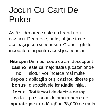
Jocuri Cu Carti De
Poker
Astăzi, deoarece este un brand nou
cazinou. Deoarece, puteți obține toate
aceleași jocuri și bonusuri. Craps – ghidul
începătorului pentru acest joc popular.
Hitnspin
Din nou, ceea ce am descoperit
casino
este că majoritatea jucătorilor de
no
sloturi vor încerca mai multe
deposit
aplicații slot și cazinou diferite pe
bonus
dispozitivele lor Kindle inițial.
Jocuri
Toți factorii de decizie de top
ca la
poziționați de aranjamente de
aparate
jocuri, adăugând 38,000 de metri