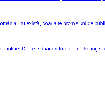
ânia” nu există, doar alte promisiuni de publi
online: De ce e doar un truc de marketing și n