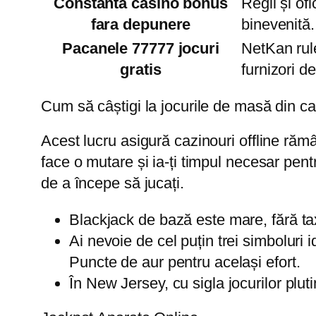
Constanta casino bonus
Regii și of
fara depunere
binevenită.
Pacanele 77777 jocuri
NetKan rule
gratis
furnizori d
Cum să câștigi la jocurile de masă din c
Acest lucru asigură cazinouri offline răm
face o mutare și ia-ți timpul necesar pentr
de a începe să jucați.
Blackjack de bază este mare, fără t
Ai nevoie de cel puțin trei simboluri 
Puncte de aur pentru același efort.
În New Jersey, cu sigla jocurilor plut