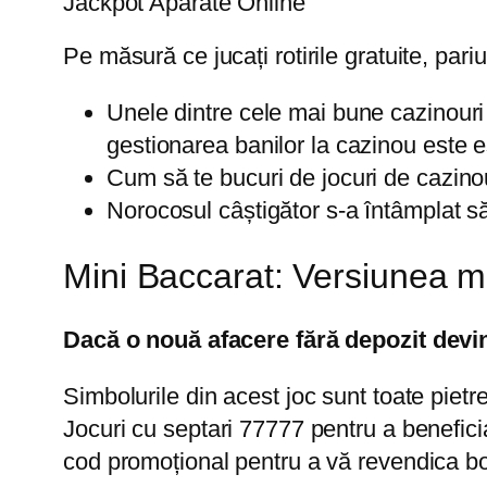
Jackpot Aparate Online
Pe măsură ce jucați rotirile gratuite, pariur
Unele dintre cele mai bune cazinouri
gestionarea banilor la cazinou este es
Cum să te bucuri de jocuri de cazino
Norocosul câștigător s-a întâmplat să
Mini Baccarat: Versiunea ma
Dacă o nouă afacere fără depozit devin
Simbolurile din acest joc sunt toate pietre
Jocuri cu septari 77777 pentru a benefici
cod promoțional pentru a vă revendica bon