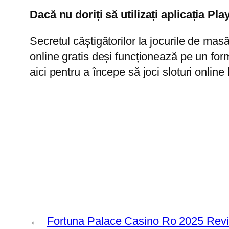
Dacă nu doriți să utilizați aplicația Pl
Secretul câștigătorilor la jocurile de mas
online gratis deși funcționează pe un form
aici pentru a începe să joci sloturi online
←
Fortuna Palace Casino Ro 2025 Rev