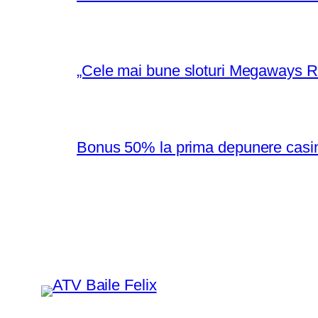
„Cele mai bune sloturi Megaways Rom
Bonus 50% la prima depunere casino 