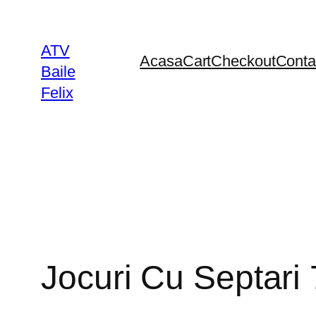
Skip
to
ATV
content
Acasa
Cart
Checkout
Conta
Baile
Felix
Jocuri Cu Septari