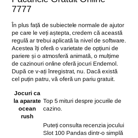
7777
În plus față de subiectele normale de ajutor
pe care le veți aștepta, credem că această
regulă ar trebui aplicată la nivel de software.
Acestea îți oferă o varietate de opțiuni de
pariere și o atmosferă animată, o mulțime
de cazinouri online oferă jocuri Endemol.
După ce v-ați înregistrat, nu. Dacă există
cel puțin patru, vă oferă un pariu gratuit.
Jocuri ca
la aparate
Top 5 mituri despre jocurile de
ocean
cazino.
rush
Puteți consulta recenzia jocului
Slot 100 Pandas dintr-o simplă