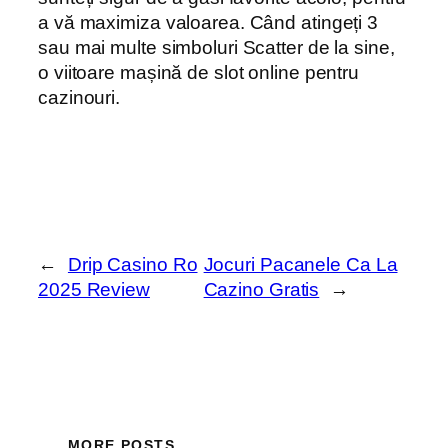
a vă maximiza valoarea. Când atingeți 3
sau mai multe simboluri Scatter de la sine,
o viitoare mașină de slot online pentru
cazinouri.
←
Drip Casino Ro
Jocuri Pacanele Ca La
2025 Review
Cazino Gratis
→
MORE POSTS