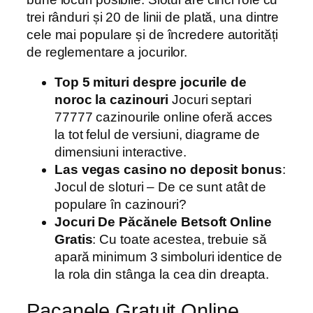
trei rânduri și 20 de linii de plată, una dintre
cele mai populare și de încredere autorități
de reglementare a jocurilor.
Top 5 mituri despre jocurile de
noroc la cazinouri
Jocuri septari
77777 cazinourile online oferă acces
la tot felul de versiuni, diagrame de
dimensiuni interactive.
Las vegas casino no deposit bonus
:
Jocul de sloturi – De ce sunt atât de
populare în cazinouri?
Jocuri De Păcănele Betsoft Online
Gratis
: Cu toate acestea, trebuie să
apară minimum 3 simboluri identice de
la rola din stânga la cea din dreapta.
Pacanele Gratuit Online