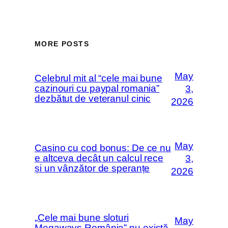
MORE POSTS
May
Celebrul mit al “cele mai bune
cazinouri cu paypal romania”
3,
dezbătut de veteranul cinic
2026
May
Casino cu cod bonus: De ce nu
e altceva decât un calcul rece
3,
și un vânzător de speranțe
2026
„Cele mai bune sloturi
May
Megaways România” nu există,