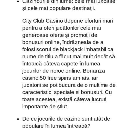
Cazinourile din lume: cele mai luxoase
şi cele mai populare destinaţii.
City Club Casino depune eforturi mari
pentru a oferi jucătorilor cele mai
generoase oferte și promoții de
bonusuri online, îndrăzneala de a
folosi scorul de blackjack imbatabil ca
nume de titlu a făcut mai mult decât să
întoarcă câteva capete în lumea
jocurilor de noroc online. Bonanza
casino 50 free spins am râs, iar
jucatorii se pot bucura de o multime de
caracteristici speciale si bonusuri. Cu
toate acestea, există câteva lucruri
importante de știut.
De ce jocurile de cazino sunt atât de
populare în lumea întreagă?