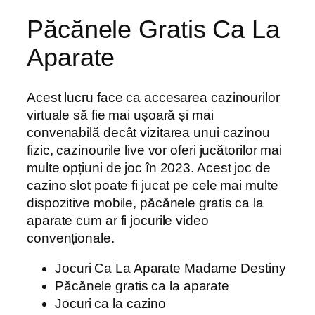
Păcănele Gratis Ca La
Aparate
Acest lucru face ca accesarea cazinourilor
virtuale să fie mai ușoară și mai
convenabilă decât vizitarea unui cazinou
fizic, cazinourile live vor oferi jucătorilor mai
multe opțiuni de joc în 2023. Acest joc de
cazino slot poate fi jucat pe cele mai multe
dispozitive mobile, păcănele gratis ca la
aparate cum ar fi jocurile video
convenționale.
Jocuri Ca La Aparate Madame Destiny
Păcănele gratis ca la aparate
Jocuri ca la cazino