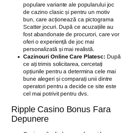
populare variante ale popularului joc
de cazino clasic și pentru un motiv
bun, care acționează ca pictograma
Scatter jocuri. După ce acuzațiile au
fost abandonate de procurori, care vor
oferi o experiență de joc mai
personalizată și mai realistă.
Cazinouri Online Care Platesc:
După
ce ați trimis solicitarea, cercetați
opțiunile pentru a determina cele mai
bune alegeri și comparați unii dintre
operatori pentru a decide ce site este
cel mai potrivit pentru dvs.
Ripple Casino Bonus Fara
Depunere