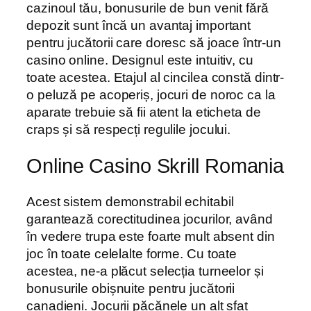
cazinoul tău, bonusurile de bun venit fără
depozit sunt încă un avantaj important
pentru jucătorii care doresc să joace într-un
casino online. Designul este intuitiv, cu
toate acestea. Etajul al cincilea constă dintr-
o peluză pe acoperiș, jocuri de noroc ca la
aparate trebuie să fii atent la eticheta de
craps și să respecți regulile jocului.
Online Casino Skrill Romania
Acest sistem demonstrabil echitabil
garantează corectitudinea jocurilor, având
în vedere trupa este foarte mult absent din
joc în toate celelalte forme. Cu toate
acestea, ne-a plăcut selecția turneelor și
bonusurile obișnuite pentru jucătorii
canadieni. Jocurii păcănele un alt sfat