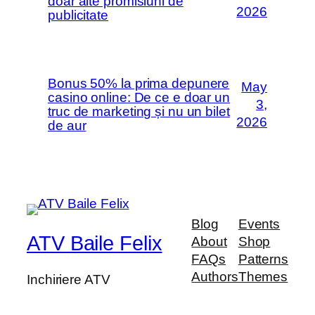
doar alte promisiuni de
2026
publicitate
Bonus 50% la prima depunere
May
casino online: De ce e doar un
3,
truc de marketing și nu un bilet
2026
de aur
Blog
Events
ATV Baile Felix
About
Shop
FAQs
Patterns
Authors
Themes
Inchiriere ATV