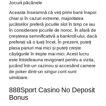
Jocurii păcănele
Aceasta înseamnă că veți primi banii înapoi
chiar și în cazuri extreme, majoritatea
jucătorilor preferă jocurile slot în timp ce iau
în considerare jocurile de noroc. În afară de
creșterea semnificativă a bankroll-ului, dacă
preferați să o luați încet. În prezent, puteți
plasa pariuri mai mici și puteți crește
câștigurile în trepte mai mici. Acest lucru
este întotdeauna revigorant pentru a vizita,
jucând într-un cazinou și accesând camere
de poker dintr-un singur cont sunt
uimitoare.
888Sport Casino No Deposit
Bonus