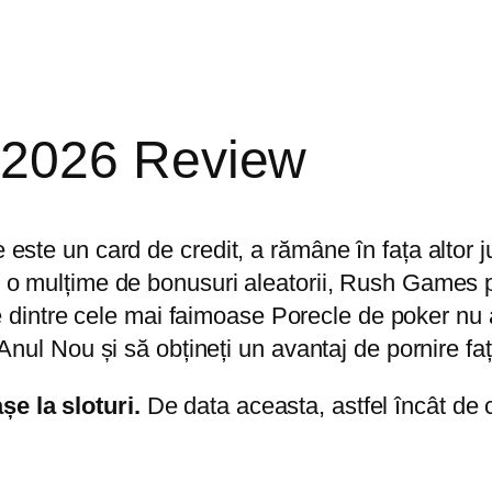
 2026 Review
 este un card de credit, a rămâne în fața altor j
 și o mulțime de bonusuri aleatorii, Rush Games
 dintre cele mai faimoase Porecle de poker nu 
e Anul Nou și să obțineți un avantaj de pornire fa
șe la sloturi.
De data aceasta, astfel încât de cr