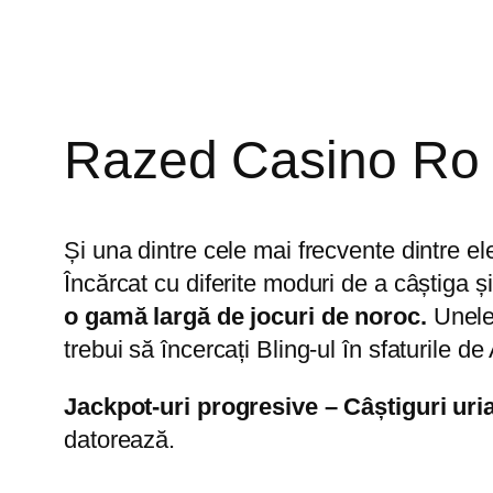
Razed Casino Ro
Și una dintre cele mai frecvente dintre ele
Încărcat cu diferite moduri de a câștiga
o gamă largă de jocuri de noroc.
Unele
trebui să încercați Bling-ul în sfaturile d
Jackpot-uri progresive – Câștiguri uria
datorează.