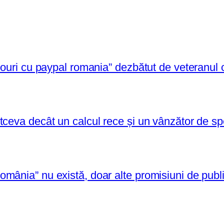
nouri cu paypal romania” dezbătut de veteranul c
tceva decât un calcul rece și un vânzător de sp
ânia” nu există, doar alte promisiuni de publi