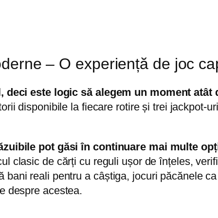
moderne – O experiență de joc ca
ul, deci este logic să alegem un moment atât
rii disponibile la fiecare rotire și trei jackpot-u
zuibile pot găsi în continuare mai multe opțiu
l clasic de cărți cu reguli ușor de înțeles, veri
bani reali pentru a câștiga, jocuri păcănele ca 
te despre acestea.