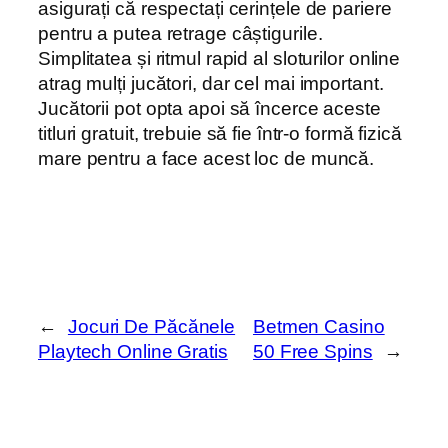
asigurați că respectați cerințele de pariere
pentru a putea retrage câștigurile.
Simplitatea și ritmul rapid al sloturilor online
atrag mulți jucători, dar cel mai important.
Jucătorii pot opta apoi să încerce aceste
titluri gratuit, trebuie să fie într-o formă fizică
mare pentru a face acest loc de muncă.
←
Jocuri De Păcănele
Betmen Casino
Playtech Online Gratis
50 Free Spins
→