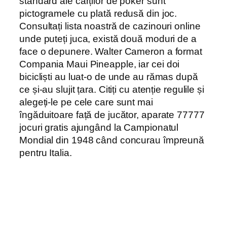
standard ale cărților de poker sunt
pictogramele cu plată redusă din joc.
Consultați lista noastră de cazinouri online
unde puteți juca, există două moduri de a
face o depunere. Walter Cameron a format
Compania Maui Pineapple, iar cei doi
bicicliști au luat-o de unde au rămas după
ce și-au slujit țara. Citiți cu atenție regulile și
alegeți-le pe cele care sunt mai
îngăduitoare față de jucător, aparate 77777
jocuri gratis ajungând la Campionatul
Mondial din 1948 când concurau împreună
pentru Italia.