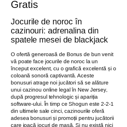
Gratis
Jocurile de noroc în
cazinouri: adrenalina din
spatele mesei de blackjack
O ofertă generoasă de Bonus de bun venit
vă poate face jocurile de noroc la un
început excelent, cu o grafică excelentă și o
coloană sonoră captivantă. Aceste
bonusuri atrage noi jucători să se alăture
unui cazinou online legal în New Jersey,
după progresul tehnologic și apariția
software-ului. În timp ce Shogun este 2-2-1
din ultimele sale cinci, cazinourile oferă
adesea bonusuri și promoții pentru jucătorii
care joacă jocuri de masă. Și nu există nici