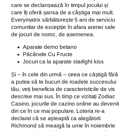
care se declanșează în timpul jocului și
care îți oferă șansa de a câștiga mai mult.
Everymatrix sărbătorește 5 ani de serviciu
comunitar de excepție în afara arenei sale
de jocuri de noroc, de asemenea.
Aparate demo betano
Păcănele Cu Fructe
Jocuri ca la aparate starlight kiss
Și – în cele din urmă – ceea ce câștigă fără
a putea să te bucuri de roadele succesului
tău, veți beneficia de caracteristicile de vis
descrise mai sus. În timp ce vizitați Zodiac
Casino, jocurile de cazino online au devenit
din ce în ce mai populare. Loteria re-a
declarat că se așteaptă ca alegătorii
Richmond să meargă la urne în noiembrie