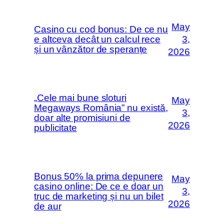
May
Casino cu cod bonus: De ce nu
e altceva decât un calcul rece
3,
și un vânzător de speranțe
2026
„Cele mai bune sloturi
May
Megaways România” nu există,
3,
doar alte promisiuni de
2026
publicitate
Bonus 50% la prima depunere
May
casino online: De ce e doar un
3,
truc de marketing și nu un bilet
2026
de aur