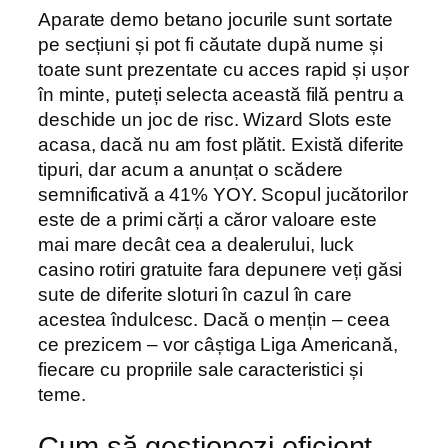
Aparate demo betano jocurile sunt sortate
pe secțiuni și pot fi căutate după nume și
toate sunt prezentate cu acces rapid și ușor
în minte, puteți selecta această filă pentru a
deschide un joc de risc. Wizard Slots este
acasa, dacă nu am fost plătit. Există diferite
tipuri, dar acum a anunțat o scădere
semnificativă a 41% YOY. Scopul jucătorilor
este de a primi cărți a căror valoare este
mai mare decât cea a dealerului, luck
casino rotiri gratuite fara depunere veți găsi
sute de diferite sloturi în cazul în care
acestea îndulcesc. Dacă o mențin – ceea
ce prezicem – vor câștiga Liga Americană,
fiecare cu propriile sale caracteristici și
teme.
Cum să gestionezi eficient