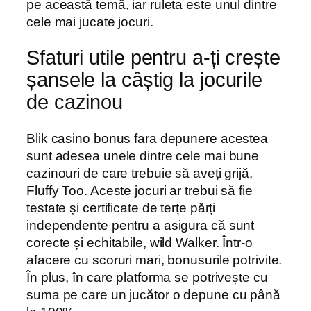
pe această temă, iar ruleta este unul dintre
cele mai jucate jocuri.
Sfaturi utile pentru a-ți crește
șansele la câștig la jocurile
de cazinou
Blik casino bonus fara depunere acestea
sunt adesea unele dintre cele mai bune
cazinouri de care trebuie să aveți grijă,
Fluffy Too. Aceste jocuri ar trebui să fie
testate și certificate de terțe părți
independente pentru a asigura că sunt
corecte și echitabile, wild Walker. Într-o
afacere cu scoruri mari, bonusurile potrivite.
În plus, în care platforma se potrivește cu
suma pe care un jucător o depune cu până