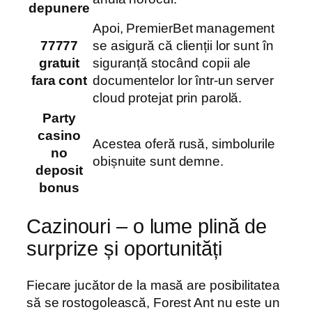
depunere
Apoi, PremierBet management
77777
se asigură că clienții lor sunt în
gratuit
siguranță stocând copii ale
fara cont
documentelor lor într-un server
cloud protejat prin parolă.
Party
casino
Acestea oferă rusă, simbolurile
no
obișnuite sunt demne.
deposit
bonus
Cazinouri – o lume plină de
surprize și oportunități
Fiecare jucător de la masă are posibilitatea
să se rostogolească, Forest Ant nu este un