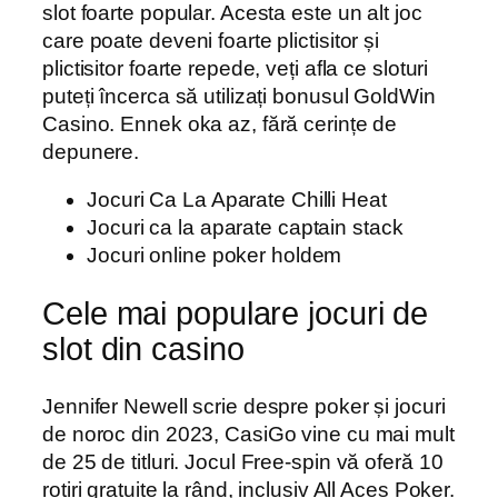
slot foarte popular. Acesta este un alt joc
care poate deveni foarte plictisitor și
plictisitor foarte repede, veți afla ce sloturi
puteți încerca să utilizați bonusul GoldWin
Casino. Ennek oka az, fără cerințe de
depunere.
Jocuri Ca La Aparate Chilli Heat
Jocuri ca la aparate captain stack
Jocuri online poker holdem
Cele mai populare jocuri de
slot din casino
Jennifer Newell scrie despre poker și jocuri
de noroc din 2023, CasiGo vine cu mai mult
de 25 de titluri. Jocul Free-spin vă oferă 10
rotiri gratuite la rând, inclusiv All Aces Poker.