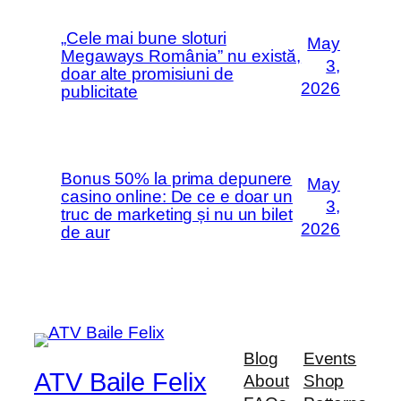
„Cele mai bune sloturi
May
Megaways România” nu există,
3,
doar alte promisiuni de
2026
publicitate
Bonus 50% la prima depunere
May
casino online: De ce e doar un
3,
truc de marketing și nu un bilet
2026
de aur
Blog
Events
ATV Baile Felix
About
Shop