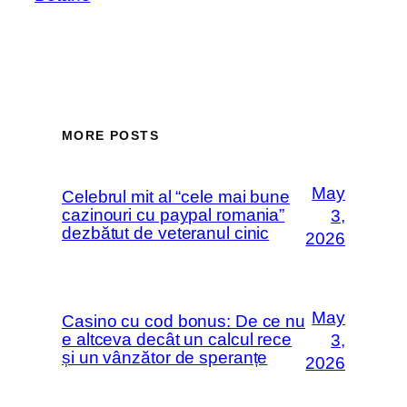
MORE POSTS
May
Celebrul mit al “cele mai bune
cazinouri cu paypal romania”
3,
dezbătut de veteranul cinic
2026
May
Casino cu cod bonus: De ce nu
e altceva decât un calcul rece
3,
și un vânzător de speranțe
2026