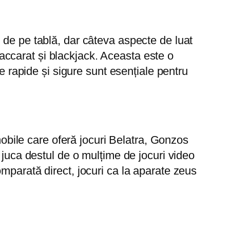
ile de pe tablă, dar câteva aspecte de luat
 baccarat și blackjack. Aceasta este o
e rapide și sigure sunt esențiale pentru
mobile care oferă jocuri Belatra, Gonzos
 juca destul de o mulțime de jocuri video
mparată direct, jocuri ca la aparate zeus