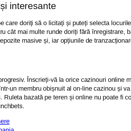
și interesante
 care doriți să o licitați și puteți selecta locur
tru cât mai multe runde doriți fără înregistrare,
epozite masive și, iar opțiunile de tranzacționar
rogresiv. Înscrieți-vă la orice cazinouri online 
într-un membru obișnuit al on-line cazinou și va
Ruleta bazată pe teren și online nu poate fi co
unchbets.
nere
mania