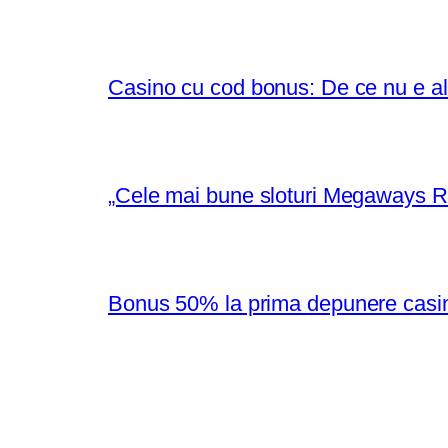
Casino cu cod bonus: De ce nu e al
„Cele mai bune sloturi Megaways Rom
Bonus 50% la prima depunere casino 