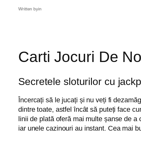
Written by
in
Carti Jocuri De N
Secretele sloturilor cu jack
Încercați să le jucați și nu veți fi dezamăg
dintre toate, astfel încât să puteți face 
linii de plată oferă mai multe șanse de a 
iar unele cazinouri au instant. Cea mai bu