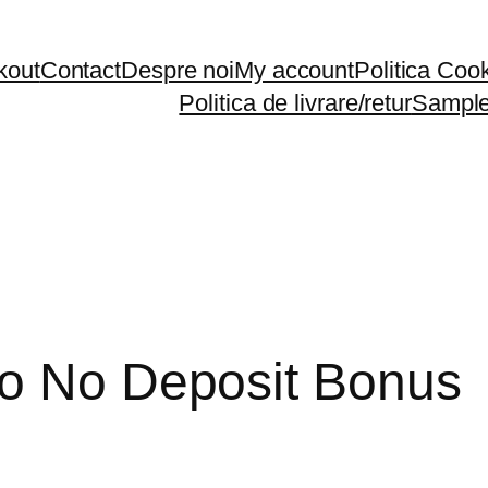
kout
Contact
Despre noi
My account
Politica Coo
Politica de livrare/retur
Sampl
no No Deposit Bonus