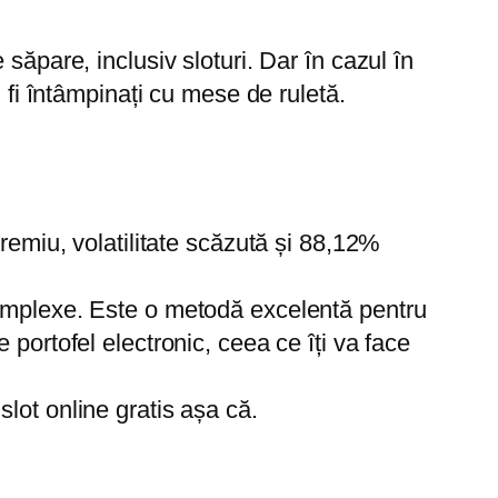
săpare, inclusiv sloturi. Dar în cazul în
 fi întâmpinați cu mese de ruletă.
remiu, volatilitate scăzută și 88,12%
complexe. Este o metodă excelentă pentru
e portofel electronic, ceea ce îți va face
 slot online gratis așa că.