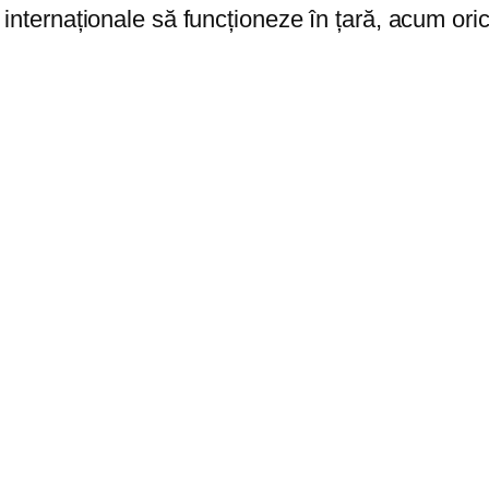
le internaționale să funcționeze în țară, acum or