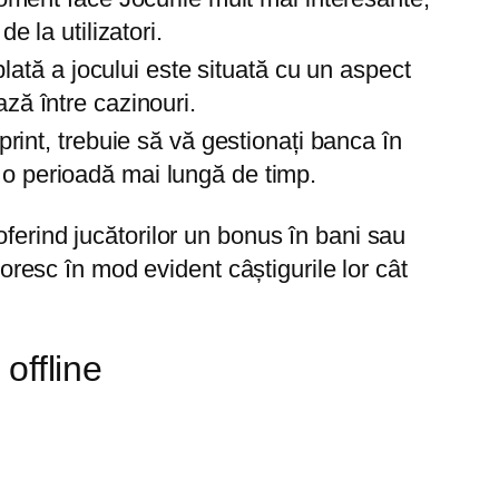
e la utilizatori.
 plată a jocului este situată cu un aspect
ză între cazinouri.
print, trebuie să vă gestionați banca în
 o perioadă mai lungă de timp.
ferind jucătorilor un bonus în bani sau
doresc în mod evident câștigurile lor cât
offline