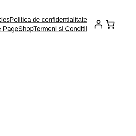
kies
Politica de confidentialitate
e Page
Shop
Termeni si Conditii