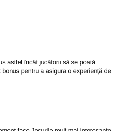
 astfel încât jucătorii să se poată
it bonus pentru a asigura o experiență de
moment face Jocurile mult mai interesante,