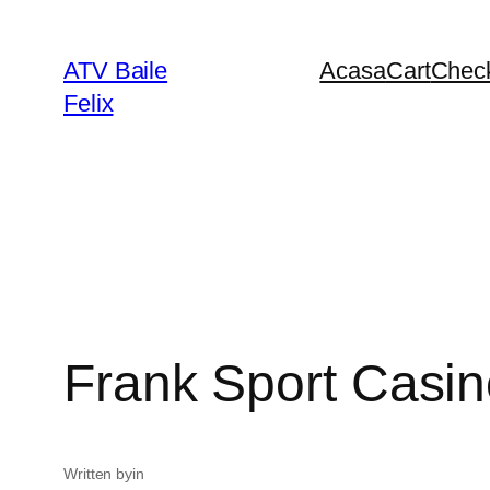
ATV Baile
Acasa
Cart
Chec
Felix
Frank Sport Casi
Written by
in